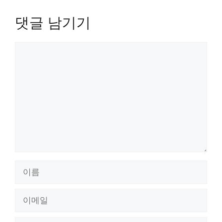
댓글 남기기
댓
글
이
름
이
메
일