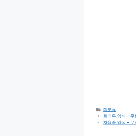
카
미분류
테
회의록 양식 – 
고
차용증 양식 – 
리