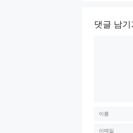
댓글 남기
댓
글
이
름
이