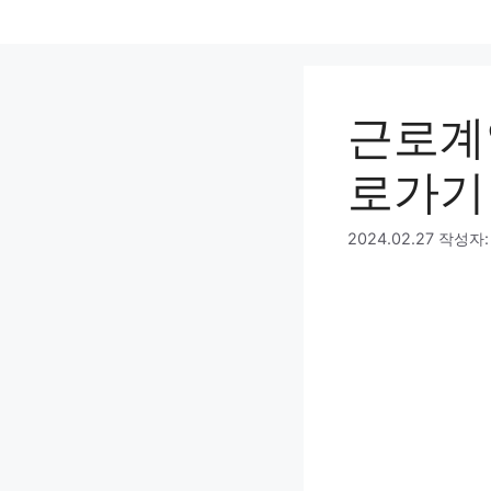
컨
텐
츠
로
근로계
건
너
로가기
뛰
기
2024.02.27
작성자