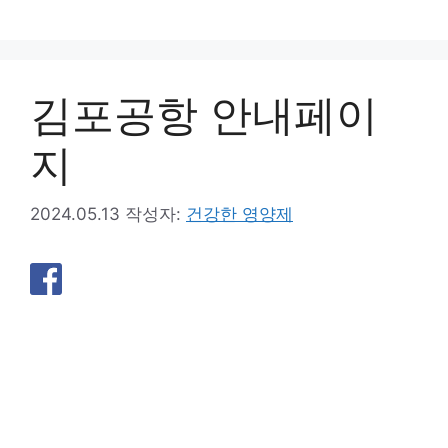
컨
텐
츠
로
김포공항 안내페이
건
너
지
뛰
기
2024.05.13
작성자:
건강한 영양제