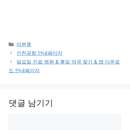
카
미분류
테
인천공항 안내페이지
고
일요일 진료 병원 & 휴일 약국 찾기 & 앱 다운로
리
드 안내페이지
댓글 남기기
댓
글