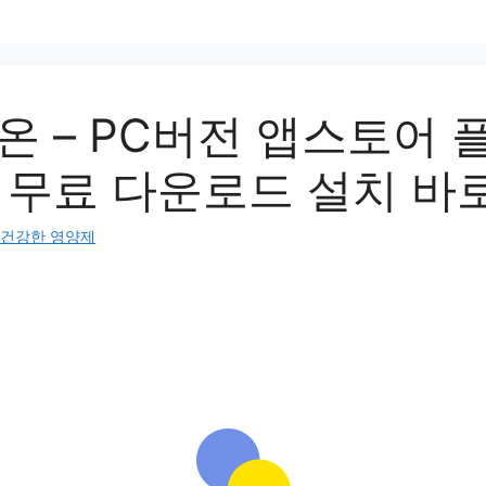
온 – PC버전 앱스토어 
 무료 다운로드 설치 바
건강한 영양제