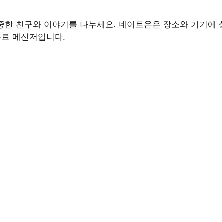
한 친구와 이야기를 나누세요. 네이트온은 장소와 기기에
무료 메신저입니다.