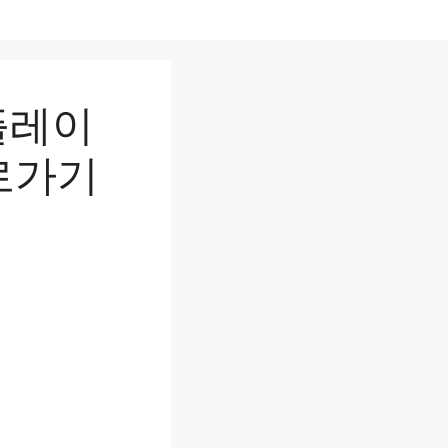
플레이
로가기