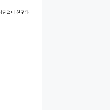
 상관없이 친구와