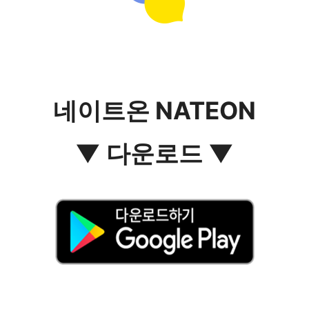
네이트온 NATEON
▼ 다운로드 ▼