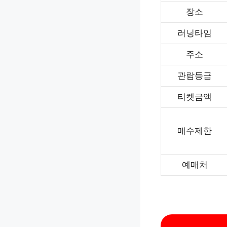
장소
러닝타임
주소
관람등급
티켓금액
매수제한
예매처