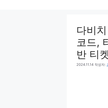
컨
텐
츠
로
다비치
건
너
코드, 
뛰
기
반 티
2024.11.14
작성자: