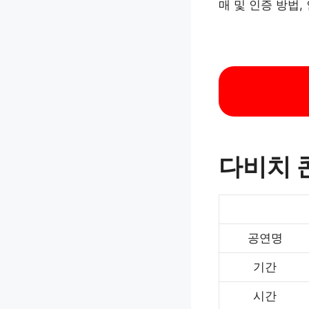
매 및 인증 방법
다비치 
공연명
기간
시간