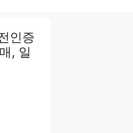
사전인증
매, 일