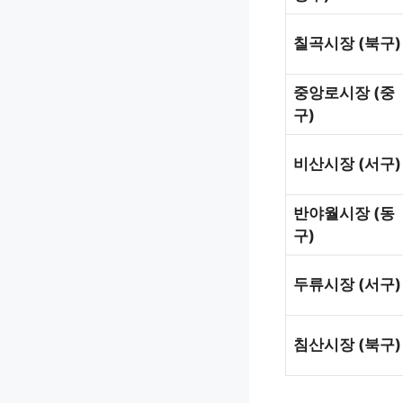
칠곡시장
(
북구
)
중앙로시장
(
중
구
)
비산시장
(
서구
)
반야월시장
(
동
구
)
두류시장
(
서구
)
침산시장
(
북구
)