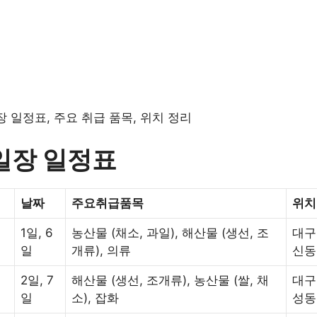
 일정표, 주요 취급 품목, 위치 정리
일장 일정표
날짜
주요
취급
품목
위치
1일, 6
농산물 (채소, 과일), 해산물 (생선, 조
대구
일
개류), 의류
신동
2일, 7
해산물 (생선, 조개류), 농산물 (쌀, 채
대구
일
소), 잡화
성동