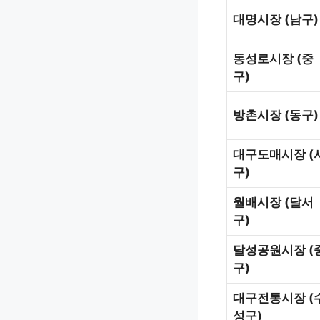
대명시장
(
남구
)
동성로시장
(
중
구
)
방촌시장
(
동구
)
대구
도매시장
(
구
)
월배시장
(
달서
구
)
달성공원시장
(
구
)
대구전통시장
(
성구
)