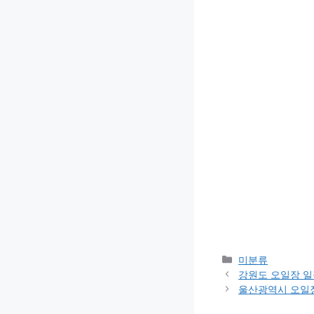
카
미분류
테
강원도 오일장 
고
울산광역시 오일
리