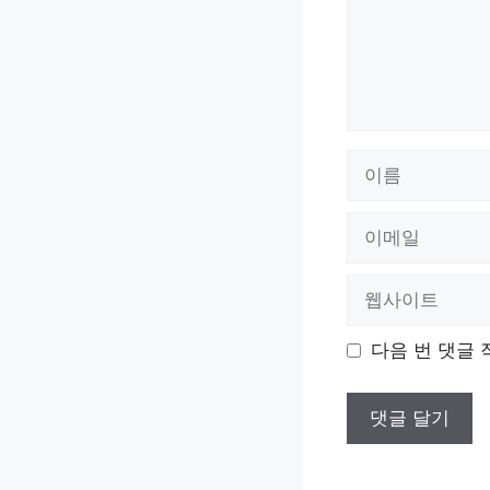
이
름
이
메
일
웹
사
이
다음 번 댓글 
트