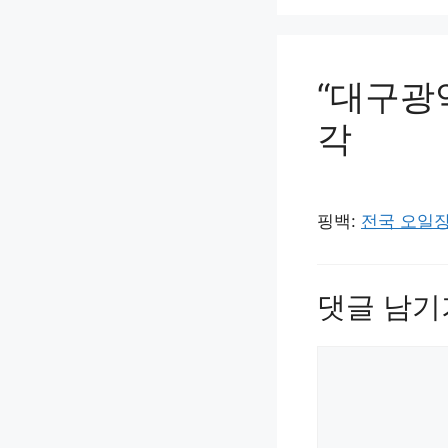
“대구광
각
핑백:
전국 오일장
댓글 남기
댓
글