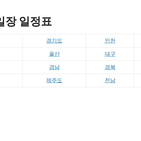
일장 일정표
경기도
인천
울산
대구
경남
경북
제주도
전남