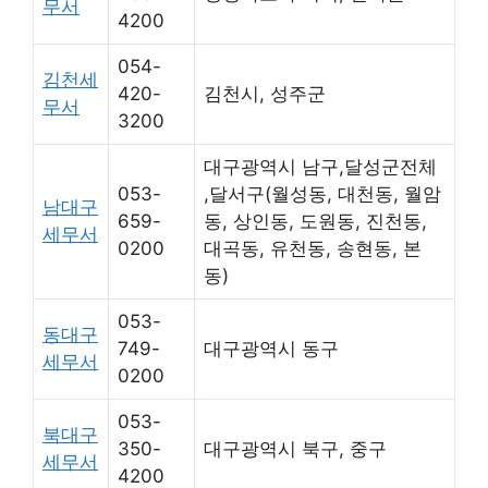
무서
4200
054-
김천세
420-
김천시, 성주군
무서
3200
대구광역시 남구,달성군전체
053-
,달서구(월성동, 대천동, 월암
남대구
659-
동, 상인동, 도원동, 진천동,
세무서
0200
대곡동, 유천동, 송현동, 본
동)
053-
동대구
749-
대구광역시 동구
세무서
0200
053-
북대구
350-
대구광역시 북구, 중구
세무서
4200