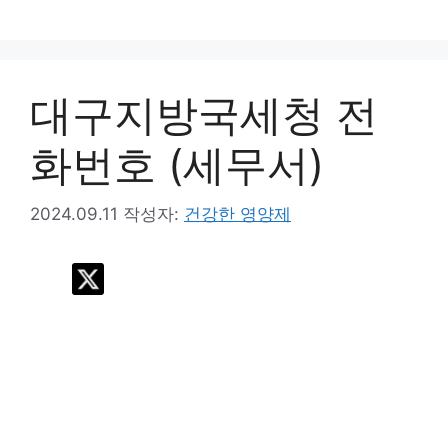
컨
텐
츠
로
대구지방국세청 전
건
너
화번호 (세무서)
뛰
기
2024.09.11
작성자:
건강한 영양제