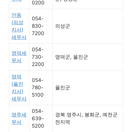
0200
안동
054-
(의성
830-
의성군
지서)
7200
세무서
054-
영덕세
730-
영덕군, 울진군
무서
2200
영덕
054-
(울진
780-
울진군
지서)
5100
세무서
054-
영주세
경북 영주시, 봉화군, 예천군
639-
무서
전지역
5200