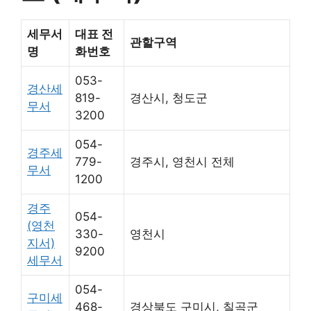
세무서
대표 전
관할구역
명
화번호
053-
경산세
819-
경산시, 청도군
무서
3200
054-
경주세
779-
경주시, 영천시 전체
무서
1200
경주
054-
(영천
330-
영천시
지서)
9200
세무서
054-
구미세
468-
경상북도 구미시, 칠곡군