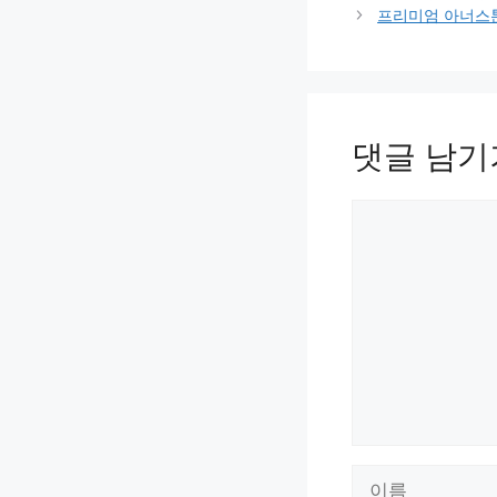
고
프리미엄 아너스
리
댓글 남기
댓
글
이