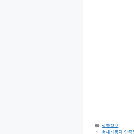
카
생활정보
테
현대자동차 인증중