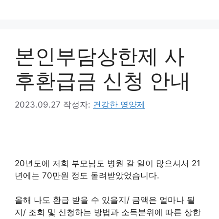
컨
텐
츠
로
본인부담상한제 사
건
너
후환급금 신청 안내
뛰
기
2023.09.27
작성자:
건강한 영양제
20년도에 저희 부모님도 병원 갈 일이 많으셔서 21
년에는 70만원 정도 돌려받았었습니다.
올해 나도 환급 받을 수 있을지/ 금액은 얼마나 될
지/ 조회 및 신청하는 방법과 소득분위에 따른 상한