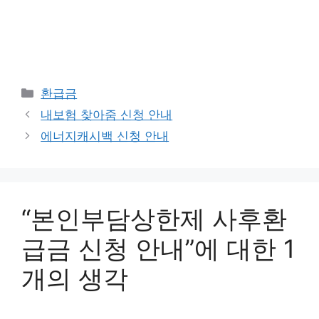
카
환급금
테
내보험 찾아줌 신청 안내
고
에너지캐시백 신청 안내
리
“본인부담상한제 사후환
급금 신청 안내”에 대한 1
개의 생각