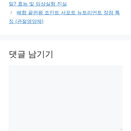
밀? 효능 및 임상실험 진실
배합 끝판왕 조인트 서포트 뉴트리언트 장점 특
징 (관절영양제)
댓글 남기기
댓
글