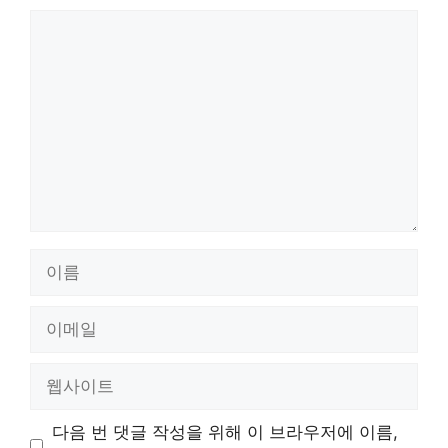
댓
글
이
름
이
메
일
웹
사
이
다음 번 댓글 작성을 위해 이 브라우저에 이름,