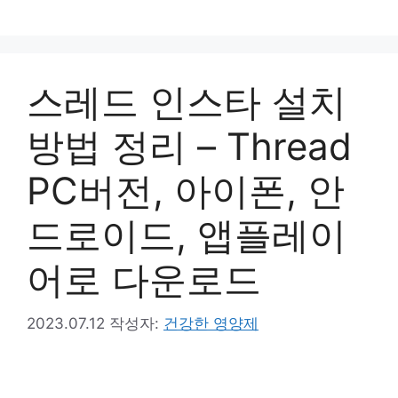
컨
텐
츠
로
스레드 인스타 설치
건
너
방법 정리 – Thread
뛰
기
PC버전, 아이폰, 안
드로이드, 앱플레이
어로 다운로드
2023.07.12
작성자:
건강한 영양제