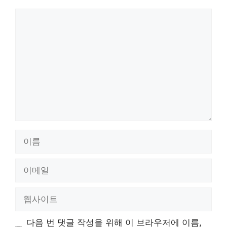
댓
글
이
름
이
메
일
웹
사
이
다음 번 댓글 작성을 위해 이 브라우저에 이름,