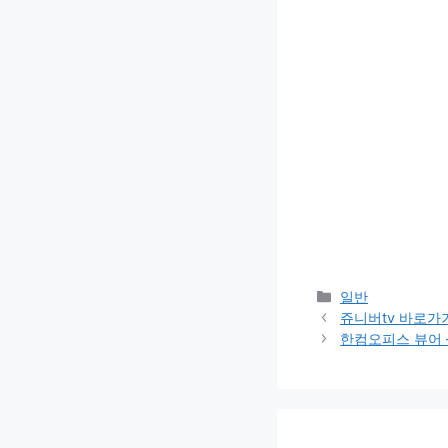
카
일반
테
쥬니버tv 바로가
고
한컴오피스 뷰어 
리