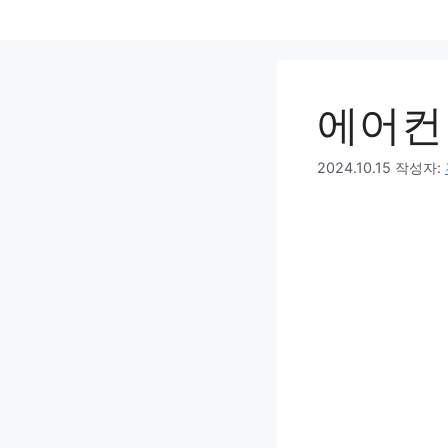
컨
텐
츠
로
에어컨
건
너
뛰
2024.10.15
작성자:
기