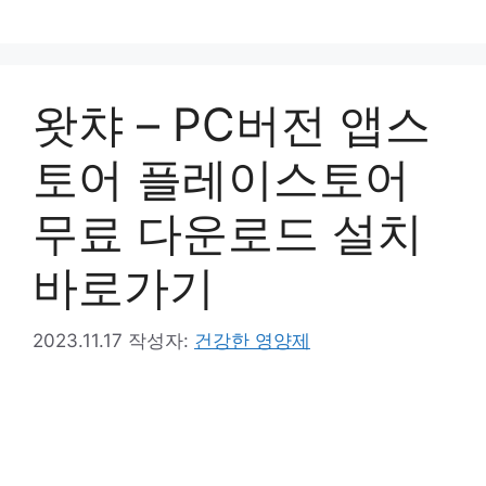
컨
텐
츠
로
왓챠 – PC버전 앱스
건
너
토어 플레이스토어
뛰
기
무료 다운로드 설치
바로가기
2023.11.17
작성자:
건강한 영양제