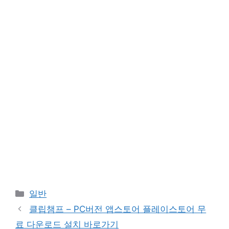
카
일반
테
클립챔프 – PC버전 앱스토어 플레이스토어 무
고
료 다운로드 설치 바로가기