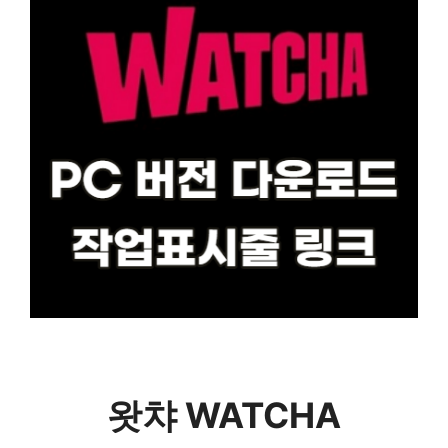
왓챠 WATCHA