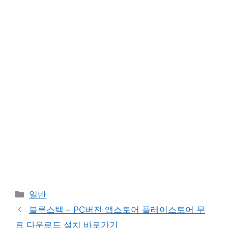
카
일반
테
블루스택 – PC버전 앱스토어 플레이스토어 무
고
료 다운로드 설치 바로가기