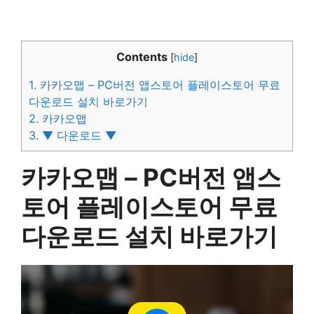
Contents
[
hide
]
1.
카카오맵 – PC버전 앱스토어 플레이스토어 무료
다운로드 설치 바로가기
2.
카카오맵
3.
▼ 다운로드 ▼
카카오맵 – PC버전 앱스
토어 플레이스토어 무료
다운로드 설치 바로가기