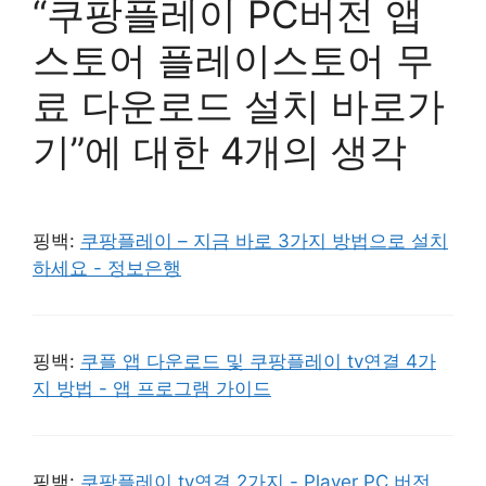
“쿠팡플레이 PC버전 앱
스토어 플레이스토어 무
료 다운로드 설치 바로가
기”에 대한 4개의 생각
핑백:
쿠팡플레이 – 지금 바로 3가지 방법으로 설치
하세요 - 정보은행
핑백:
쿠플 앱 다운로드 및 쿠팡플레이 tv연결 4가
지 방법 - 앱 프로그램 가이드
핑백:
쿠팡플레이 tv연결 2가지 - Player PC 버전