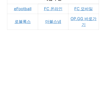
eFootball
FC 온라인
FC 모바일
OP.GG 바로가
로블록스
마블스냅
기