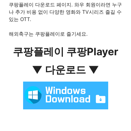
쿠팡플레이 다운로드 페이지. 와우 회원이라면 누구
나 추가 비용 없이 다양한 영화와 TV시리즈 즐길 수
있는 OTT.
해외축구는 쿠팡플레이로 즐기세요.
쿠팡플레이 쿠팡Player
▼ 다운로드 ▼