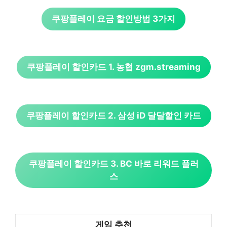
쿠팡플레이 요금 할인방법 3가지
쿠팡플레이 할인카드 1. 농협 zgm.streaming
쿠팡플레이 할인카드 2. 삼성 iD 달달할인 카드
쿠팡플레이 할인카드 3. BC 바로 리워드 플러
스
게임 추천