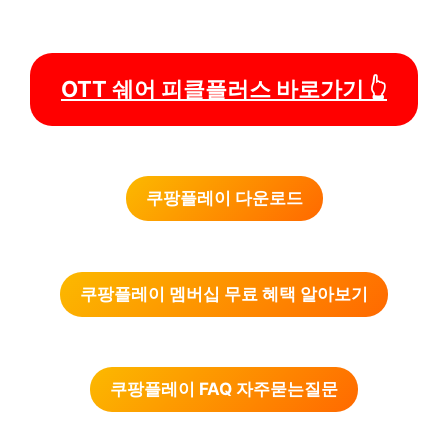
OTT 쉐어 피클플러스 바로가기 👆
쿠팡플레이 다운로드
쿠팡플레이 멤버십 무료 혜택 알아보기
쿠팡플레이 FAQ 자주묻는질문