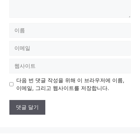
이
름
이
메
일
웹
사
이
다음 번 댓글 작성을 위해 이 브라우저에 이름,
트
이메일, 그리고 웹사이트를 저장합니다.