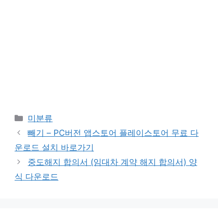
카
미분류
테
빼기 – PC버전 앱스토어 플레이스토어 무료 다
고
운로드 설치 바로가기
리
중도해지 합의서 (임대차 계약 해지 합의서) 양
식 다운로드