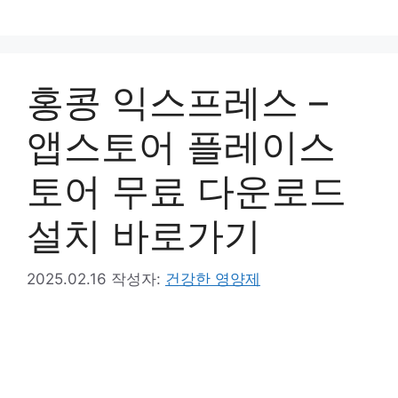
컨
텐
츠
로
홍콩 익스프레스 –
건
너
앱스토어 플레이스
뛰
기
토어 무료 다운로드
설치 바로가기
2025.02.16
작성자:
건강한 영양제