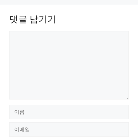
댓글 남기기
댓
글
이
름
이
메