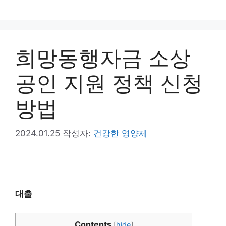
컨
텐
츠
로
희망동행자금 소상
건
너
공인 지원 정책 신청
뛰
기
방법
2024.01.25
작성자:
건강한 영양제
대출
Contents
[
hide
]