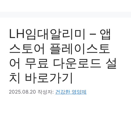
컨
텐
츠
로
LH임대알리미 – 앱
건
너
스토어 플레이스토
뛰
기
어 무료 다운로드 설
치 바로가기
2025.08.20
작성자:
건강한 영양제